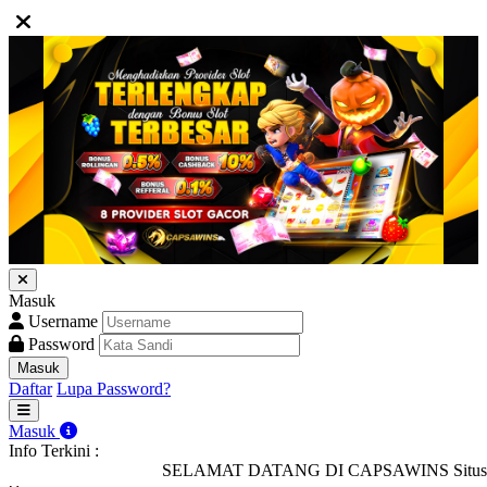
Masuk
Username
Password
Masuk
Daftar
Lupa Password?
Masuk
Info Terkini :
SELAMAT DATANG DI CAPSAWINS Situs Paling Gacor 