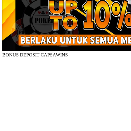
BONUS DEPOSIT CAPSAWINS
BONUS DEPOSIT CAPSAWINS
1. Minimal Deposit Rp 50.000,-
2. Member Diwajibkan Memiliki Turnover ( Minimal x5 dari total
deposit & bonus,- )
Contoh : Anda Deposit Rp.50.000 Mendapatkan Bonus Rp.5.000 Maka,Untuk Melakukan
WithDraw Minimal TurnOver Harus Rp275.000,- apabila Turnover anda belum mencapai
275.000 tetapi ingin melakukan withdraw, tentu saja bisa... akan tetapi bonus yang anda
dapatkan saat deposit akan kami tarik kembali.
3. Bonus deposit akan berkelipatan dari nilai deposit anda