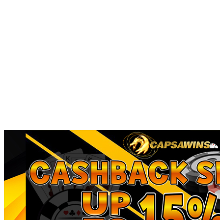
4. Bonus deposit akan diterima setiap anda melakukan deposit, dan
di kLaim ke CS saat deposit
5. Bonus maximal 1 hari adalah 25rb
NOTE :
- Layanan Customer Service CAPSAWINS Akan Online 24 Jam
Sehari, 7 Hari Seminggu, 365 Hari Setahun (CAPSAWINS
Bersedia Memberi Bantuan Dengan Baik & Ikhlas)