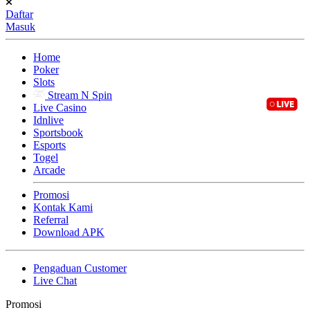
Daftar
Masuk
Home
Poker
Slots
Stream N Spin
Live Casino
Idnlive
Sportsbook
Esports
Togel
Arcade
Promosi
Kontak Kami
Referral
Download APK
Pengaduan Customer
Live Chat
Promosi