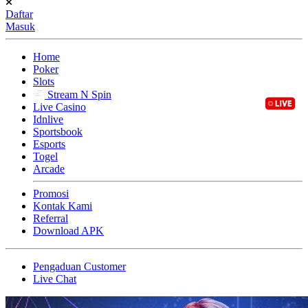
Daftar
Masuk
Home
Poker
Slots
Stream N Spin
Live Casino
Idnlive
Sportsbook
Esports
Togel
Arcade
Promosi
Kontak Kami
Referral
Download APK
Pengaduan Customer
Live Chat