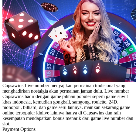
Capsawins Live number menyajikan permainan tradisional yang
menghadirkan nostalgia akan permainan jaman dulu. Live number
Capsawins hadir dengan game pilihan populer seperti game suwit
khas indonesia, kemudian gongball, samgong, roulette, 24D,
monopoli, billiard, dan game seru lainnya. mainkan sekarang game
online terpopuler idnlive lainnya hanya di Capsawins dan raih
kesempatan mendapatkan bonus menarik dari game live number dan
slot.
Payment Options