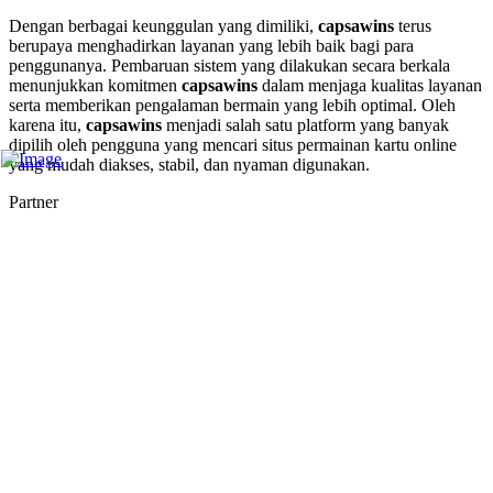
Dengan berbagai keunggulan yang dimiliki,
capsawins
terus
berupaya menghadirkan layanan yang lebih baik bagi para
penggunanya. Pembaruan sistem yang dilakukan secara berkala
menunjukkan komitmen
capsawins
dalam menjaga kualitas layanan
serta memberikan pengalaman bermain yang lebih optimal. Oleh
karena itu,
capsawins
menjadi salah satu platform yang banyak
dipilih oleh pengguna yang mencari situs permainan kartu online
yang mudah diakses, stabil, dan nyaman digunakan.
Partner