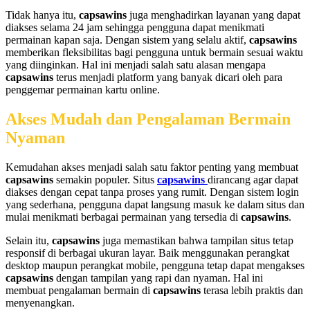
Tidak hanya itu,
capsawins
juga menghadirkan layanan yang dapat
diakses selama 24 jam sehingga pengguna dapat menikmati
permainan kapan saja. Dengan sistem yang selalu aktif,
capsawins
memberikan fleksibilitas bagi pengguna untuk bermain sesuai waktu
yang diinginkan. Hal ini menjadi salah satu alasan mengapa
capsawins
terus menjadi platform yang banyak dicari oleh para
penggemar permainan kartu online.
Akses Mudah dan Pengalaman Bermain
Nyaman
Kemudahan akses menjadi salah satu faktor penting yang membuat
capsawins
semakin populer. Situs
capsawins
dirancang agar dapat
diakses dengan cepat tanpa proses yang rumit. Dengan sistem login
yang sederhana, pengguna dapat langsung masuk ke dalam situs dan
mulai menikmati berbagai permainan yang tersedia di
capsawins
.
Selain itu,
capsawins
juga memastikan bahwa tampilan situs tetap
responsif di berbagai ukuran layar. Baik menggunakan perangkat
desktop maupun perangkat mobile, pengguna tetap dapat mengakses
capsawins
dengan tampilan yang rapi dan nyaman. Hal ini
membuat pengalaman bermain di
capsawins
terasa lebih praktis dan
menyenangkan.