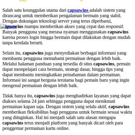
Salah satu keunggulan utama dari
capsawins
adalah sistem yang
dirancang untuk memberikan pengalaman bermain yang stabil.
Dengan dukungan teknologi server yang terus diperbarui,
capsawins
mampu memberikan akses yang cepat dan responsif.
Banyak pengguna yang merasa nyaman menggunakan
capsawins
karena proses login hingga bermain dapat dilakukan dengan mudah
tanpa kendala berarti.
Selain itu,
capsawins
juga menyediakan berbagai informasi yang
membantu pengguna memahami permainan dengan lebih baik.
Melalui halaman panduan yang tersedia di situs
capsawins
, pemain
dapat mempelajari cara bermain, strategi dasar, hingga tips yang
dapat membantu meningkatkan pemahaman dalam permainan.
Informasi ini sangat berguna terutama bagi pemain baru yang ingin
mengenal permainan dengan lebih baik.
Tidak hanya itu,
capsawins
juga menghadirkan layanan yang dapat
diakses selama 24 jam sehingga pengguna dapat menikmati
permainan kapan saja. Dengan sistem yang selalu aktif,
capsawins
memberikan fleksibilitas bagi pengguna untuk bermain sesuai waktu
yang diinginkan. Hal ini menjadi salah satu alasan mengapa
capsawins
terus menjadi platform yang banyak dicari oleh para
penggemar permainan kartu online.