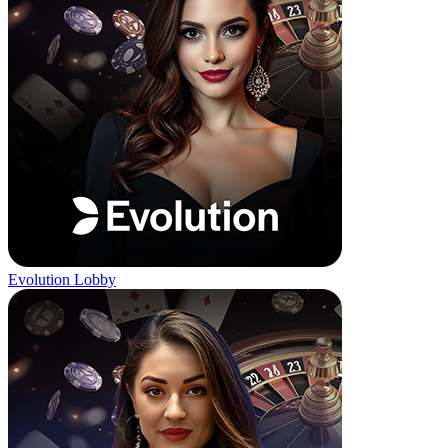
Evolution Lobby