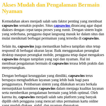
Akses Mudah dan Pengalaman Bermain
Nyaman
Kemudahan akses menjadi salah satu faktor penting yang membuat
capsawins
semakin populer. Situs
capsawins
dirancang agar dapat
diakses dengan cepat tanpa proses yang rumit. Dengan sistem login
yang sederhana, pengguna dapat langsung masuk ke dalam situs dan
mulai menikmati berbagai permainan yang tersedia di
capsawins
.
Selain itu,
capsawins
juga memastikan bahwa tampilan situs tetap
responsif di berbagai ukuran layar. Baik menggunakan perangkat
desktop maupun perangkat mobile, pengguna tetap dapat mengakses
capsawins
dengan tampilan yang rapi dan nyaman. Hal ini
membuat pengalaman bermain di
capsawins
terasa lebih praktis dan
menyenangkan.
Dengan berbagai keunggulan yang dimiliki,
capsawins
terus
berupaya menghadirkan layanan yang lebih baik bagi para
penggunanya. Pembaruan sistem yang dilakukan secara berkala
menunjukkan komitmen
capsawins
dalam menjaga kualitas layanan
serta memberikan pengalaman bermain yang lebih optimal. Oleh
karena itu,
capsawins
menjadi salah satu platform yang banyak
dipilih oleh pengguna yang mencari situs permainan kartu online
yang mudah diakses, stabil, dan nyaman digunakan.