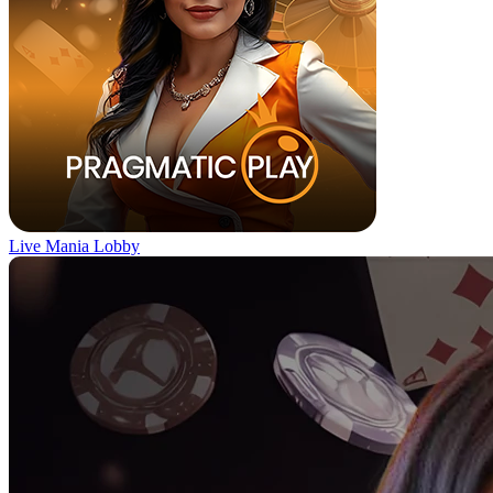
Live Mania Lobby