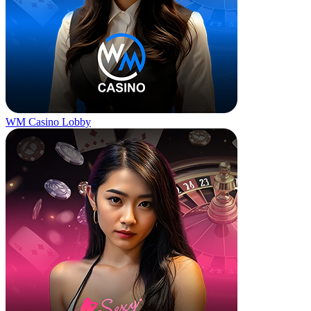
WM Casino Lobby